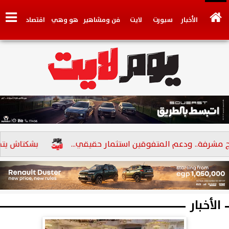
الأخبار
سبورت
لايت
فن ومشاهير
هو وهي
اقتصاد
تكنولوجي
وجهات نظر
فيديو
سيارات
بنوك
مشرفة.. ودعم المتفوقين استثمار حقيقي...
بشكتاش يتجه 
الأخبار