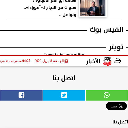
أسامة أبو العز الأتربي: 7
سنوات من النجاح لـ«أمورادا»..
ونواصل...
الفيس بوك
تويتر
Tweets by youmlite
الأخبار
الجمعة، 8 أبريل 2022
04:27 مـ
بتوقيت القاهرة
2022-04-08 16:27:51
اتصل بنا
اتصل بنا