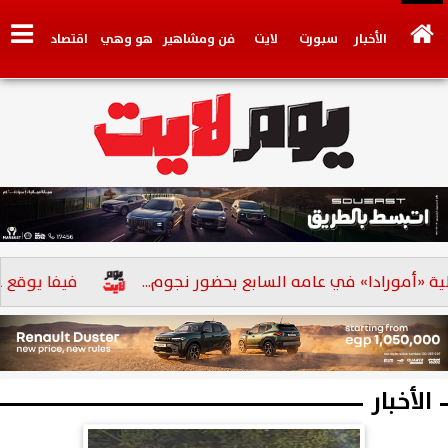
الأخبار
سبورت
لايت
فن ومشاهير
هو وهي
اقتصاد
تكنولوجي
وجهات نظر
فيديو
سيارات
بنوك
«أمورادا» في عامه السابع بحضور نجوم...
فيفا يوقع عقوبة جد
الأخبار